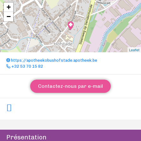
+
−
Leaflet
https://apotheekobushofstade.apotheek.be
+32 53 70 15 82
Contactez-nous par e-mail
Présentation