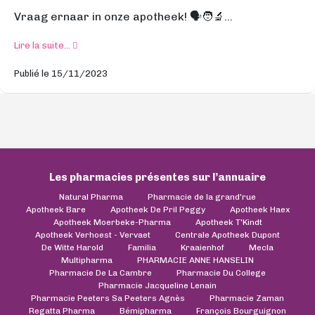
Vraag ernaar in onze apotheek! 🗣🧑‍🔬...
Lire la suite...
Publié le 15/11/2023
Les pharmacies présentes sur l’annuaire
Natural Pharma
Pharmacie de la grand'rue
Apotheek Bare
Apotheek De Pril Peggy
Apotheek Haex
Apotheek Moerbeke-Pharma
Apotheek T'Kindt
Apotheek Verhoest - Vervaet
Centrale Apotheek Dupont
De Witte Harold
Familia
Kraaienhof
Mecla
Multipharma
PHARMACIE ANNE HANSELIN
Pharmacie De La Cambre
Pharmacie Du College
Pharmacie Jacqueline Lenain
Pharmacie Peeters Sa Peeters Agnès
Pharmacie Zaman
Regatta Pharma
Bémipharma
François Bourguignon