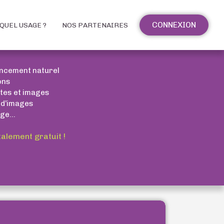
CONNEXION
QUEL USAGE ?
NOS PARTENAIRES
encement naturel
ons
xtes et images
 d’images
ge...
talement gratuit !