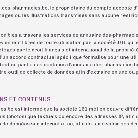
.des-pharmacies.be, le propriétaire du compte accepte d’a
images ou les illustrations transmises sans aucune restric
nibles à travers les services de annuaire.des-pharmacies.
iennent libres de toute utilisation par la société 161 qui 
tégés par le droit français et international de la propriété
’un accord contractuel spécifique formalisé pour une utilis
tout ou partie des contenus d’annuaire.des-pharmacies.be. 
re outil de collecte de données afin d’extraire en une ou 
ONS ET CONTENUS
cies.be est informé que la société 161 met en oeuvre diff
els (photos) que textuels ou encore des adresses IP, afin d’
 de données sur internet et ce, afin de faire valoir ses dro