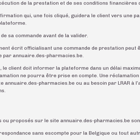
xécution de la prestation et de ses conditions financières
rmation qui, une fois cliqué, guidera le client vers une p
plateforme.
ité de sa commande avant de la valider.
nt écrit officialisant une commande de prestation peut êt
le par annuaire.des-pharmacies.be.
, le client doit informer la plateforme dans un délai maxi
mation ne pourra être prise en compte. Une réclamation 
te annuaire.des-pharmacies.be ou au besoin par LRAR à l’a
ns.
 ou proposés sur le site annuaire.des-pharmacies.be son
rrespondance sans escompte pour la Belgique ou tout autr