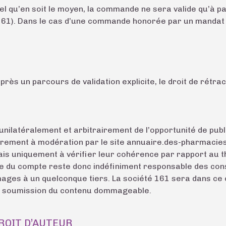
el qu’en soit le moyen, la commande ne sera valide qu’à pa
 161). Dans le cas d’une commande honorée par un mandat 
ès un parcours de validation explicite, le droit de rétra
nilatéralement et arbitrairement de l’opportunité de publ
ement à modération par le site annuaire.des-pharmacies.be
ais uniquement à vérifier leur cohérence par rapport au 
ire du compte reste donc indéfiniment responsable des cons
ages à un quelconque tiers. La société 161 sera dans ce 
e la soumission du contenu dommageable.
DROIT D’AUTEUR