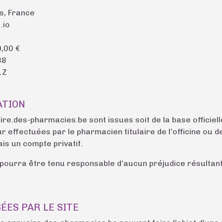
s, France
.io
0,00 €
38
1Z
ATION
aire.des-pharmacies.be sont issues soit de la base officiel
r effectuées par le pharmacien titulaire de l’officine ou
ais un compte privatif.
ourra être tenu responsable d’aucun préjudice résultant de
ÉES PAR LE SITE