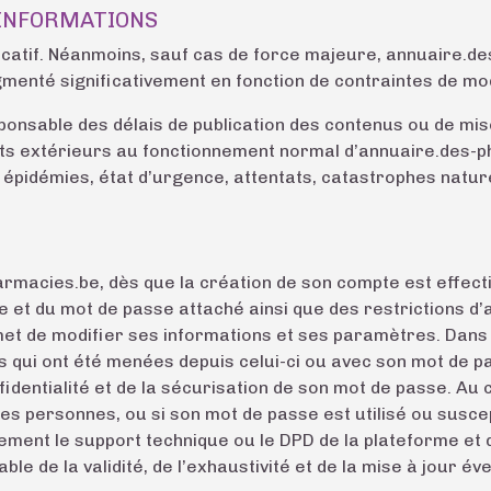
S INFORMATIONS
ndicatif. Néanmoins, sauf cas de force majeure, annuaire.d
menté significativement en fonction de contraintes de mod
onsable des délais de publication des contenus ou de mis
s extérieurs au fonctionnement normal d’annuaire.des-ph
pidémies, état d’urgence, attentats, catastrophes naturel
armacies.be, dès que la création de son compte est effecti
e et du mot de passe attaché ainsi que des restrictions d’
 de modifier ses informations et ses paramètres. Dans la l
s qui ont été menées depuis celui-ci ou avec son mot de pas
entialité et de la sécurisation de son mot de passe. Au c
s personnes, ou si son mot de passe est utilisé ou suscept
ement le support technique ou le DPD de la plateforme et
sable de la validité, de l’exhaustivité et de la mise à jour