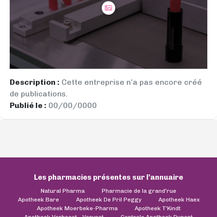
Description :
Cette entreprise n’a pas encore créé
de publications.
Publié le :
00/00/0000
Les pharmacies présentes sur l’annuaire
Natural Pharma
Pharmacie de la grand'rue
Apotheek Bare
Apotheek De Pril Peggy
Apotheek Haex
Apotheek Moerbeke-Pharma
Apotheek T'Kindt
Apotheek Verhoest - Vervaet
Centrale Apotheek Dupont