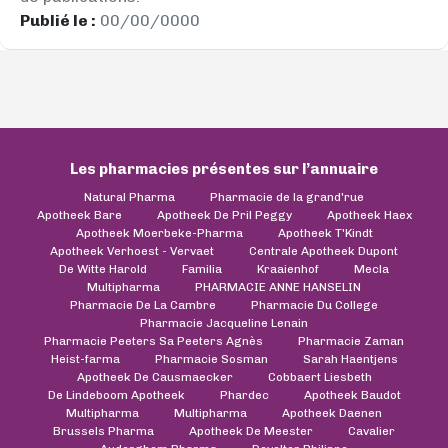
Publié le :
00/00/0000
Les pharmacies présentes sur l’annuaire
Natural Pharma
Pharmacie de la grand'rue
Apotheek Bare
Apotheek De Pril Peggy
Apotheek Haex
Apotheek Moerbeke-Pharma
Apotheek T'Kindt
Apotheek Verhoest - Vervaet
Centrale Apotheek Dupont
De Witte Harold
Familia
Kraaienhof
Mecla
Multipharma
PHARMACIE ANNE HANSELIN
Pharmacie De La Cambre
Pharmacie Du College
Pharmacie Jacqueline Lenain
Pharmacie Peeters Sa Peeters Agnès
Pharmacie Zaman
Heist-farma
Pharmacie Sosman
Sarah Haentjens
Apotheek De Causmaecker
Cobbaert Liesbeth
De Lindeboom Apotheek
Phardec
Apotheek Baudot
Multipharma
Multipharma
Apotheek Daenen
Brussels Pharma
Apotheek De Meester
Cavalier