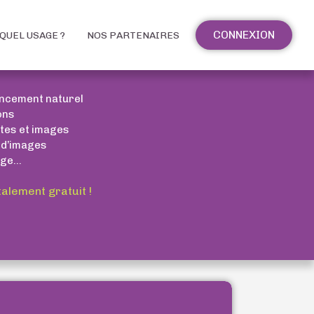
CONNEXION
QUEL USAGE ?
NOS PARTENAIRES
encement naturel
ons
xtes et images
 d’images
ge...
talement gratuit !