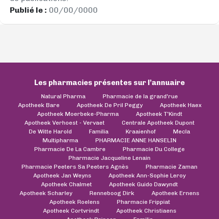
Publié le :
00/00/0000
Les pharmacies présentes sur l’annuaire
Natural Pharma
Pharmacie de la grand'rue
Apotheek Bare
Apotheek De Pril Peggy
Apotheek Haex
Apotheek Moerbeke-Pharma
Apotheek T'Kindt
Apotheek Verhoest - Vervaet
Centrale Apotheek Dupont
De Witte Harold
Familia
Kraaienhof
Mecla
Multipharma
PHARMACIE ANNE HANSELIN
Pharmacie De La Cambre
Pharmacie Du College
Pharmacie Jacqueline Lenain
Pharmacie Peeters Sa Peeters Agnès
Pharmacie Zaman
Apotheek Jan Weyns
Apotheek Ann-Sophie Leroy
Apotheek Chalmet
Apotheek Guido Dawyndt
Apotheek Scharley
Renneboog Dirk
Apotheek Ernens
Apotheek Roelens
Pharmacie Frippiat
Apotheek Cortvrindt
Apotheek Christiaens