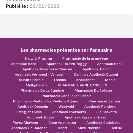
Publié le :
00/00/0000
Les pharmacies présentes sur l’annuaire
Natural Pharma
Pharmacie de la grand'rue
Apotheek Bare
Apotheek De Pril Peggy
Apotheek Haex
Apotheek Moerbeke-Pharma
Apotheek T'Kindt
Apotheek Verhoest - Vervaet
Centrale Apotheek Dupont
De Witte Harold
Familia
Kraaienhof
Mecla
Multipharma
PHARMACIE ANNE HANSELIN
Pharmacie De La Cambre
Pharmacie Du College
Pharmacie Jacqueline Lenain
Pharmacie Peeters Sa Peeters Agnès
Pharmacie Zaman
Apotheek Dessein
Westveld
Apotheek Penders
Stragier Sylvie
Apotheek Everaerts
Els Servotte
Apotheek Buyse
Apotheek Keysers Greet
Perez Marlene
Coop Apotheken
Apotheek Cattebeke
Apotheek De Rotonde
Baert
Maxi Pharma
Delrue