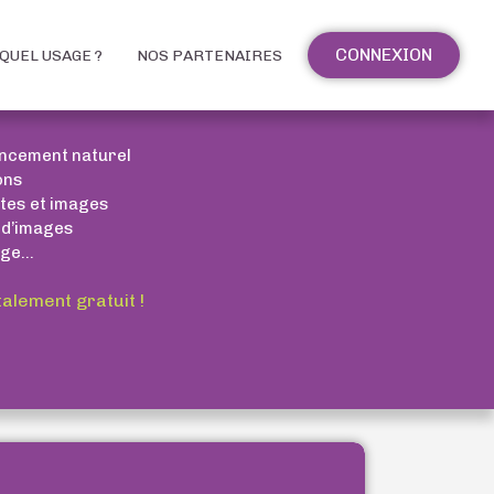
CONNEXION
QUEL USAGE ?
NOS PARTENAIRES
encement naturel
ons
xtes et images
 d’images
ge...
talement gratuit !