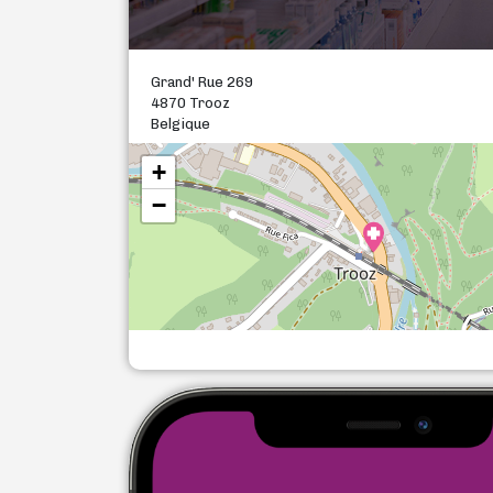
Grand' Rue 269
4870 Trooz
Belgique
+
−