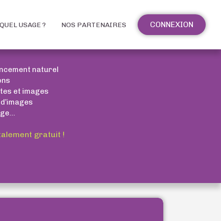
CONNEXION
QUEL USAGE ?
NOS PARTENAIRES
encement naturel
ons
xtes et images
 d’images
ge...
talement gratuit !