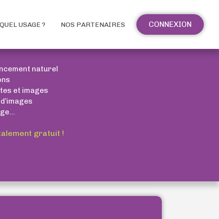
CONNEXION
QUEL USAGE ?
NOS PARTENAIRES
encement naturel
ons
xtes et images
 d’images
ge...
talement gratuit !