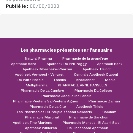
Publié le :
00/00/0000
Les pharmacies présentes sur l’annuaire
Natural Pharma
Pharmacie de la grand'rue
Apotheek Bare
Apotheek De Pril Peggy
Apotheek Haex
Apotheek Moerbeke-Pharma
Apotheek T'Kindt
Apotheek Verhoest - Vervaet
Centrale Apotheek Dupont
De Witte Harold
Familia
Kraaienhof
Mecla
Multipharma
PHARMACIE ANNE HANSELIN
Pharmacie De La Cambre
Pharmacie Du College
Pharmacie Jacqueline Lenain
Pharmacie Peeters Sa Peeters Agnès
Pharmacie Zaman
Pharmacie De La Cité
Apotheek Thiels
Les Pharmacies Du Peuple-réseau Solidaris
Goedam
Pharmacie Marchal
Pharmacie de Barchon
Apotheek Tine Martens
Pharmacie Merode : El Aasri Saloi
Apotheek Wilderen
De Lindeboom Apotheek