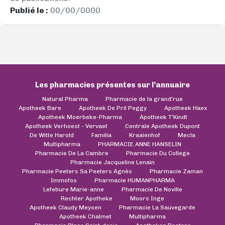
Publié le :
00/00/0000
Les pharmacies présentes sur l’annuaire
Natural Pharma
Pharmacie de la grand'rue
Apotheek Bare
Apotheek De Pril Peggy
Apotheek Haex
Apotheek Moerbeke-Pharma
Apotheek T'Kindt
Apotheek Verhoest - Vervaet
Centrale Apotheek Dupont
De Witte Harold
Familia
Kraaienhof
Mecla
Multipharma
PHARMACIE ANNE HANSELIN
Pharmacie De La Cambre
Pharmacie Du College
Pharmacie Jacqueline Lenain
Pharmacie Peeters Sa Peeters Agnès
Pharmacie Zaman
Immofos
Pharmacie HUMANPHARMA
Lefebure Marie-anne
Pharmacie De Noville
Rechter Apotheke
Moors Inge
Apotheek Claudy Meysen
Pharmacie La Sauvegarde
Apotheek Chalmet
Multipharma