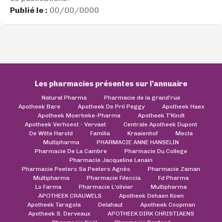
Publié le :
00/00/0000
Les pharmacies présentes sur l’annuaire
Natural Pharma
Pharmacie de la grand'rue
Apotheek Bare
Apotheek De Pril Peggy
Apotheek Haex
Apotheek Moerbeke-Pharma
Apotheek T'Kindt
Apotheek Verhoest - Vervaet
Centrale Apotheek Dupont
De Witte Harold
Familia
Kraaienhof
Mecla
Multipharma
PHARMACIE ANNE HANSELIN
Pharmacie De La Cambre
Pharmacie Du College
Pharmacie Jacqueline Lenain
Pharmacie Peeters Sa Peeters Agnès
Pharmacie Zaman
Multipharma
Pharmacie Fileccia
Fd Pharma
Lo Farma
Pharmacie L'olivier
Multipharma
APOTHEEK CRAUWELS
Apotheek Dehaen Koen
Apotheek Taragola
Delahaut
Apotheek Coopman
Apotheek S. Derveaux
APOTHEEK DIRK CHRISTIAENS