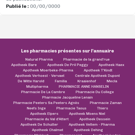
Publié le :
00/00/0000
Les pharmacies présentes sur l’annuaire
Natural Pharma
Pharmacie de la grand'rue
Apotheek Bare
Apotheek De Pril Peggy
Apotheek Haex
Apotheek Moerbeke-Pharma
Apotheek T'Kindt
Apotheek Verhoest - Vervaet
Centrale Apotheek Dupont
De Witte Harold
Familia
Kraaienhof
Mecla
Multipharma
PHARMACIE ANNE HANSELIN
Pharmacie De La Cambre
Pharmacie Du College
Pharmacie Jacqueline Lenain
Pharmacie Peeters Sa Peeters Agnès
Pharmacie Zaman
Neefs Inge
Pharmacie Taous
Thiers
Apotheek Elpers
Apotheek Moens Niel
Pharmacie du Val d'Attert
Apotheek Dessein
Apotheek De Schutter
Apotheek Veltem - Pharma
Apotheek Chalmet
Apotheek Dehing