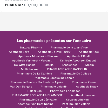
Publié le :
00/00/0000
Les pharmacies présentes sur l’annuaire
Natural Pharma
Pharmacie de la grand'rue
Apotheek Bare
Apotheek De Pril Peggy
Apotheek Haex
Apotheek Moerbeke-Pharma
Apotheek T'Kindt
Apotheek Verhoest - Vervaet
Centrale Apotheek Dupont
De Witte Harold
Familia
Kraaienhof
Mecla
Multipharma
PHARMACIE ANNE HANSELIN
Pharmacie De La Cambre
Pharmacie Du College
Pharmacie Jacqueline Lenain
Pharmacie Peeters Sa Peeters Agnès
Pharmacie Zaman
Van Den Berghe
Pharmacie Valentin
Apotheek Thaey
Polderken
Pharmacie Engelbeen
PHARMACIE ROELANDTS-BLAIMONT
Apotheek Janssen
Pharmacie De La Dérivation
Coop-apotheken
Apotheek Van Hoof Nadine
Poot-baudier Valerie