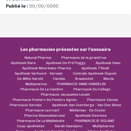
Publié le :
00/00/0000
Les pharmacies présentes sur l’annuaire
Natural Pharma
Pharmacie de la grand'rue
Apotheek Bare
Apotheek De Pril Peggy
Apotheek Haex
Apotheek Moerbeke-Pharma
Apotheek T'Kindt
Apotheek Verhoest - Vervaet
Centrale Apotheek Dupont
De Witte Harold
Familia
Kraaienhof
Mecla
Multipharma
PHARMACIE ANNE HANSELIN
Pharmacie De La Cambre
Pharmacie Du College
Pharmacie Jacqueline Lenain
Pharmacie Peeters Sa Peeters Agnès
Pharmacie Zaman
Pharmacie Servais
Apotheek Van Overberge - Van Den Steen
Pharmacie Lecroart
Molleman - De Coster
Pharma Steenokkerzeel
Apotheek Devriese
Pharmacie De La Maillebotte
PHARMACIE B. ROLAND
Coop-apotheken
Sarah Haentjens
Multipharma