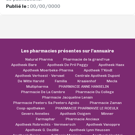
Publié le :
00/00/0000
Les pharmacies présentes sur l’annuaire
Natural Pharma
Pharmacie de la grand'rue
Apotheek Bare
Apotheek De Pril Peggy
Apotheek Haex
Apotheek Moerbeke-Pharma
Apotheek T'Kindt
Apotheek Verhoest - Vervaet
Centrale Apotheek Dupont
De Witte Harold
Familia
Kraaienhof
Mecla
Multipharma
PHARMACIE ANNE HANSELIN
Pharmacie De La Cambre
Pharmacie Du College
Pharmacie Jacqueline Lenain
Pharmacie Peeters Sa Peeters Agnès
Pharmacie Zaman
Coop-apotheken
PHARMACIE PHARMAVIE LE ROEULX
Gevers Annelies
Apotheek Ooigem
Minner
Farmaphar
Pharmacie Anciaux
Apotheek Robrechts - Vermeersch
Apotheek Vanoppre
Apotheek G. Dezillie
Apotheek Lynn Heussen