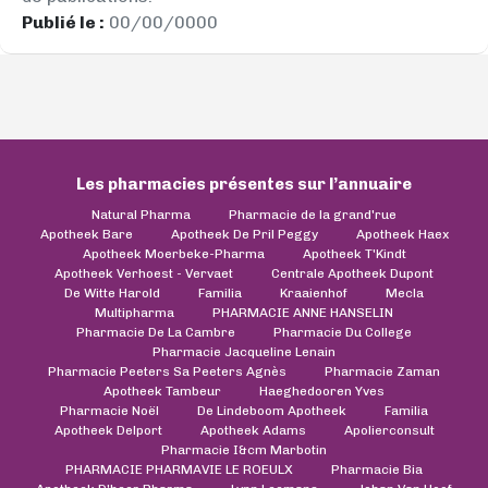
Publié le :
00/00/0000
Les pharmacies présentes sur l’annuaire
Natural Pharma
Pharmacie de la grand'rue
Apotheek Bare
Apotheek De Pril Peggy
Apotheek Haex
Apotheek Moerbeke-Pharma
Apotheek T'Kindt
Apotheek Verhoest - Vervaet
Centrale Apotheek Dupont
De Witte Harold
Familia
Kraaienhof
Mecla
Multipharma
PHARMACIE ANNE HANSELIN
Pharmacie De La Cambre
Pharmacie Du College
Pharmacie Jacqueline Lenain
Pharmacie Peeters Sa Peeters Agnès
Pharmacie Zaman
Apotheek Tambeur
Haeghedooren Yves
Pharmacie Noël
De Lindeboom Apotheek
Familia
Apotheek Delport
Apotheek Adams
Apolierconsult
Pharmacie I&cm Marbotin
PHARMACIE PHARMAVIE LE ROEULX
Pharmacie Bia