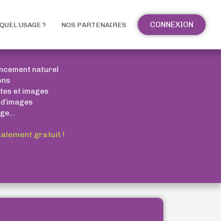
CONNEXION
QUEL USAGE ?
NOS PARTENAIRES
encement naturel
ons
xtes et images
 d’images
ge...
talement gratuit !