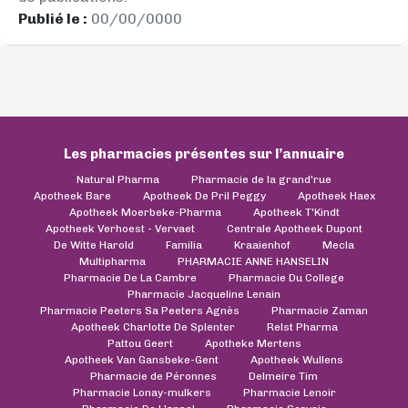
Publié le :
00/00/0000
Les pharmacies présentes sur l’annuaire
Natural Pharma
Pharmacie de la grand'rue
Apotheek Bare
Apotheek De Pril Peggy
Apotheek Haex
Apotheek Moerbeke-Pharma
Apotheek T'Kindt
Apotheek Verhoest - Vervaet
Centrale Apotheek Dupont
De Witte Harold
Familia
Kraaienhof
Mecla
Multipharma
PHARMACIE ANNE HANSELIN
Pharmacie De La Cambre
Pharmacie Du College
Pharmacie Jacqueline Lenain
Pharmacie Peeters Sa Peeters Agnès
Pharmacie Zaman
Apotheek Charlotte De Splenter
Relst Pharma
Pattou Geert
Apotheke Mertens
Apotheek Van Gansbeke-Gent
Apotheek Wullens
Pharmacie de Péronnes
Delmeire Tim
Pharmacie Lonay-mulkers
Pharmacie Lenoir