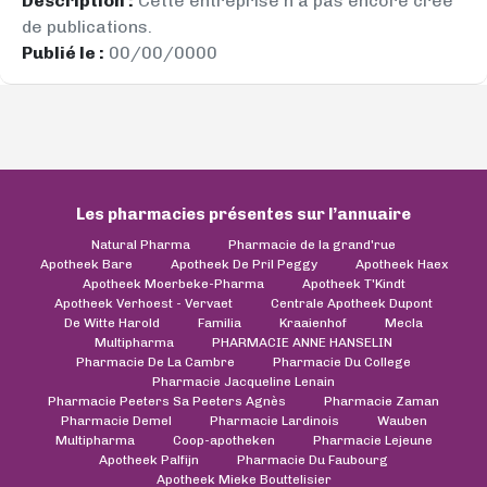
Description :
Cette entreprise n’a pas encore créé
de publications.
Publié le :
00/00/0000
Les pharmacies présentes sur l’annuaire
Natural Pharma
Pharmacie de la grand'rue
Apotheek Bare
Apotheek De Pril Peggy
Apotheek Haex
Apotheek Moerbeke-Pharma
Apotheek T'Kindt
Apotheek Verhoest - Vervaet
Centrale Apotheek Dupont
De Witte Harold
Familia
Kraaienhof
Mecla
Multipharma
PHARMACIE ANNE HANSELIN
Pharmacie De La Cambre
Pharmacie Du College
Pharmacie Jacqueline Lenain
Pharmacie Peeters Sa Peeters Agnès
Pharmacie Zaman
Pharmacie Demel
Pharmacie Lardinois
Wauben
Multipharma
Coop-apotheken
Pharmacie Lejeune
Apotheek Palfijn
Pharmacie Du Faubourg
Apotheek Mieke Bouttelisier