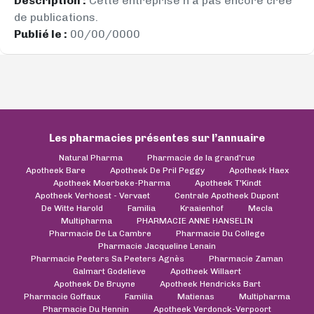
Description :
Cette entreprise n’a pas encore créé
de publications.
Publié le :
00/00/0000
Les pharmacies présentes sur l’annuaire
Natural Pharma
Pharmacie de la grand'rue
Apotheek Bare
Apotheek De Pril Peggy
Apotheek Haex
Apotheek Moerbeke-Pharma
Apotheek T'Kindt
Apotheek Verhoest - Vervaet
Centrale Apotheek Dupont
De Witte Harold
Familia
Kraaienhof
Mecla
Multipharma
PHARMACIE ANNE HANSELIN
Pharmacie De La Cambre
Pharmacie Du College
Pharmacie Jacqueline Lenain
Pharmacie Peeters Sa Peeters Agnès
Pharmacie Zaman
Galmart Godelieve
Apotheek Willaert
Apotheek De Bruyne
Apotheek Hendricks Bart
Pharmacie Goffaux
Familia
Matienas
Multipharma
Pharmacie Du Hennin
Apotheek Verdonck-Verpoort