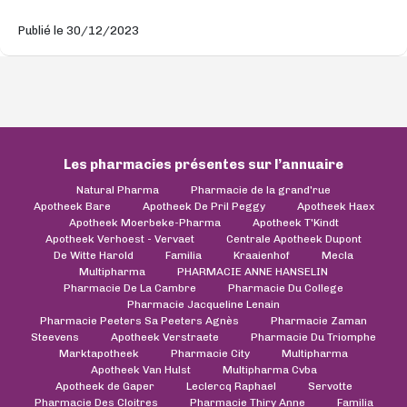
Publié le 30/12/2023
Les pharmacies présentes sur l’annuaire
Natural Pharma
Pharmacie de la grand'rue
Apotheek Bare
Apotheek De Pril Peggy
Apotheek Haex
Apotheek Moerbeke-Pharma
Apotheek T'Kindt
Apotheek Verhoest - Vervaet
Centrale Apotheek Dupont
De Witte Harold
Familia
Kraaienhof
Mecla
Multipharma
PHARMACIE ANNE HANSELIN
Pharmacie De La Cambre
Pharmacie Du College
Pharmacie Jacqueline Lenain
Pharmacie Peeters Sa Peeters Agnès
Pharmacie Zaman
Steevens
Apotheek Verstraete
Pharmacie Du Triomphe
Marktapotheek
Pharmacie City
Multipharma
Apotheek Van Hulst
Multipharma Cvba
Apotheek de Gaper
Leclercq Raphael
Servotte
Pharmacie Des Cloitres
Pharmacie Thiry Anne
Familia