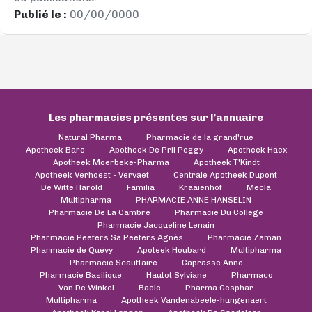
Publié le :
00/00/0000
Les pharmacies présentes sur l’annuaire
Natural Pharma
Pharmacie de la grand'rue
Apotheek Bare
Apotheek De Pril Peggy
Apotheek Haex
Apotheek Moerbeke-Pharma
Apotheek T'Kindt
Apotheek Verhoest - Vervaet
Centrale Apotheek Dupont
De Witte Harold
Familia
Kraaienhof
Mecla
Multipharma
PHARMACIE ANNE HANSELIN
Pharmacie De La Cambre
Pharmacie Du College
Pharmacie Jacqueline Lenain
Pharmacie Peeters Sa Peeters Agnès
Pharmacie Zaman
Pharmacie de Quévy
Apoteek Houbard
Multipharma
Pharmacie Scauflaire
Caprasse Anne
Pharmacie Basilique
Hautot Sylviane
Pharmaco
Van De Winkel
Baele
Pharma Gesphar
Multipharma
Apotheek Vandenabeele-hungenaert