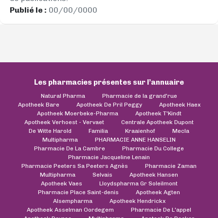
Publié le :
00/00/0000
Les pharmacies présentes sur l’annuaire
Natural Pharma
Pharmacie de la grand'rue
Apotheek Bare
Apotheek De Pril Peggy
Apotheek Haex
Apotheek Moerbeke-Pharma
Apotheek T'Kindt
Apotheek Verhoest - Vervaet
Centrale Apotheek Dupont
De Witte Harold
Familia
Kraaienhof
Mecla
Multipharma
PHARMACIE ANNE HANSELIN
Pharmacie De La Cambre
Pharmacie Du College
Pharmacie Jacqueline Lenain
Pharmacie Peeters Sa Peeters Agnès
Pharmacie Zaman
Multipharma
Selvais
Apotheek Hansen
Apotheek Vaes
Lloydspharma Gr Soleilmont
Pharmacie Place Saint-denis
Apotheek Agten
Alsempharma
Apotheek Hendrickx
Apotheek Asselman Oordegem
Pharmacie De L'appel