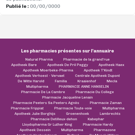
Publié le :
00/00/0000
Les pharmacies présentes sur l’annuaire
Natural Pharma
Pharmacie de la grand'rue
Apotheek Bare
Apotheek De Pril Peggy
Apotheek Haex
Apotheek Moerbeke-Pharma
Apotheek T'Kindt
Apotheek Verhoest - Vervaet
Centrale Apotheek Dupont
De Witte Harold
Familia
Kraaienhof
Mecla
Multipharma
PHARMACIE ANNE HANSELIN
Pharmacie De La Cambre
Pharmacie Du College
Pharmacie Jacqueline Lenain
Pharmacie Peeters Sa Peeters Agnès
Pharmacie Zaman
Pharmacie Frippiat
Pharmacie Toute-voie
Multipharma
Apotheek Julie Borghijs
Groenenhoek
Lambrechts
Pharmacie Detilleux-dehon
Kabephar
Lloydspharma Gr Luther King
Pharmacie Hardy
Apotheek Dessein
Multipharma
Pharmazone