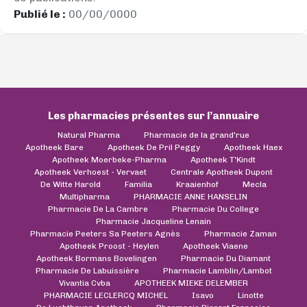
Publié le :
00/00/0000
Les pharmacies présentes sur l’annuaire
Natural Pharma
Pharmacie de la grand'rue
Apotheek Bare
Apotheek De Pril Peggy
Apotheek Haex
Apotheek Moerbeke-Pharma
Apotheek T'Kindt
Apotheek Verhoest - Vervaet
Centrale Apotheek Dupont
De Witte Harold
Familia
Kraaienhof
Mecla
Multipharma
PHARMACIE ANNE HANSELIN
Pharmacie De La Cambre
Pharmacie Du College
Pharmacie Jacqueline Lenain
Pharmacie Peeters Sa Peeters Agnès
Pharmacie Zaman
Apotheek Proost - Heylen
Apotheek Viaene
Apotheek Bormans Bovelingen
Pharmacie Du Diamant
Pharmacie De Labuissière
Pharmacie Lamblin/Lambot
Vivantia Cvba
APOTHEEK MIEKE DELEMBER
PHARMACIE LECLERCQ MICHEL
Isavo
Linotte