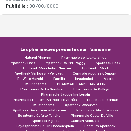
Publié le :
00/00/0000
Les pharmacies présentes sur l’annuaire
Natural Pharma
Pharmacie de la grand'rue
Apotheek Bare
Apotheek De Pril Peggy
Apotheek Haex
Apotheek Moerbeke-Pharma
Apotheek T'Kindt
Apotheek Verhoest - Vervaet
Centrale Apotheek Dupont
De Witte Harold
Familia
Kraaienhof
Mecla
Multipharma
PHARMACIE ANNE HANSELIN
Pharmacie De La Cambre
Pharmacie Du College
Pharmacie Jacqueline Lenain
Pharmacie Peeters Sa Peeters Agnès
Pharmacie Zaman
Multipharma
Apotheek Waterven
Apotheek Desrumaux-debruyne
Pharmacie Martin-cosse
Bezabeme Gofake Felicite
Pharmacie Coeur De Ville
Apotheek Bijnens
Galmart Vollezele
Lloydspharma Gr. Dr. Roosensplein
Centrum Apotheek