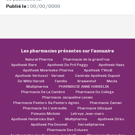
Publié le :
00/00/0000
Les pharmacies présentes sur l’annuaire
Natural Pharma
Pharmacie de la grand'rue
Apotheek Bare
Apotheek De Pril Peggy
Apotheek Haex
Apotheek Moerbeke-Pharma
Apotheek T'Kindt
Apotheek Verhoest - Vervaet
Centrale Apotheek Dupont
De Witte Harold
Familia
Kraaienhof
Mecla
Multipharma
PHARMACIE ANNE HANSELIN
Pharmacie De La Cambre
Pharmacie Du College
Pharmacie Jacqueline Lenain
Pharmacie Peeters Sa Peeters Agnès
Pharmacie Zaman
Pharmacie De L'entreville
Pharmacie Gilisquet
Poleunis Michele
Letroye Jean-marc
Apotheek Hendricks Bart
Multipharma
Apotheek Dirks
Apotheek Pia Desmet
Herseltpharma
Pharmacie Des Ecluses