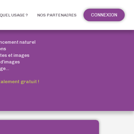
CONNEXION
QUEL USAGE ?
NOS PARTENAIRES
encement naturel
ons
xtes et images
 d’images
ge...
talement gratuit !