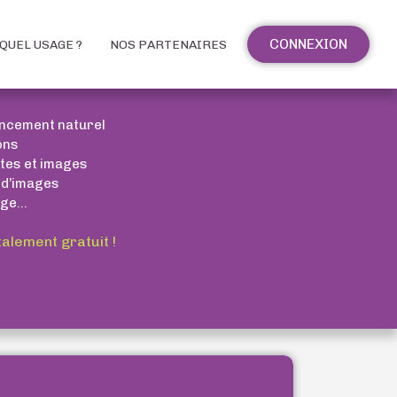
CONNEXION
QUEL USAGE ?
NOS PARTENAIRES
encement naturel
ons
xtes et images
 d’images
ge...
talement gratuit !