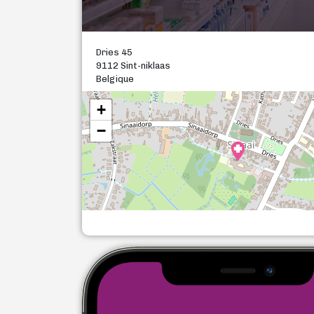
Dries 45
9112 Sint-niklaas
Belgique
+
−