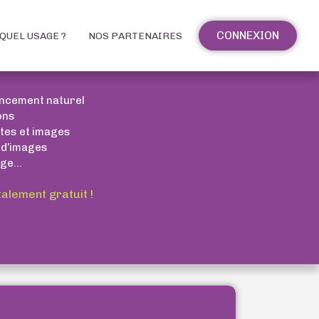
CONNEXION
QUEL USAGE ?
NOS PARTENAIRES
encement naturel
ons
xtes et images
 d’images
ge...
talement gratuit !