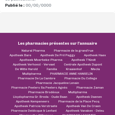
Publié le :
00/00/0000
Les pharmacies présentes sur l’annuaire
Natural Pharma
Pharmacie de la grand'rue
Apotheek Bare
Apotheek De Pril Peggy
Apotheek Haex
Apotheek Moerbeke-Pharma
Apotheek T'Kindt
Apotheek Verhoest - Vervaet
Centrale Apotheek Dupont
De Witte Harold
Familia
Kraaienhof
Mecla
Multipharma
PHARMACIE ANNE HANSELIN
Pharmacie De La Cambre
Pharmacie Du College
Pharmacie Jacqueline Lenain
Pharmacie Peeters Sa Peeters Agnès
Pharmacie Zaman
Pharmacie Brodéoux
Multipharma
Lloydspharma Gr. Breda - Oude Baan
Apotheek Daenen
Apotheek Kempeneers
Pharmacie de la Place Pecq
Apotheek Patricia Verstraete
Apotheek Van De Craen
Pharmacie Deldicque & Lenfant
Apotheek Vanaken - Deleu