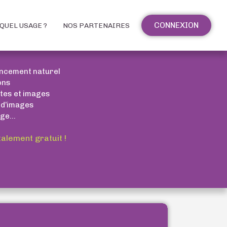
CONNEXION
QUEL USAGE ?
NOS PARTENAIRES
encement naturel
ons
xtes et images
 d’images
ge...
talement gratuit !