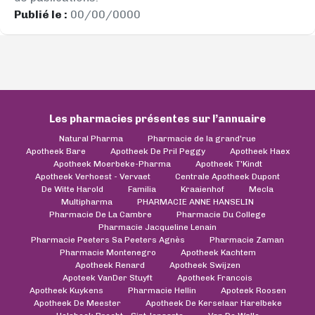
Publié le :
00/00/0000
Les pharmacies présentes sur l’annuaire
Natural Pharma
Pharmacie de la grand'rue
Apotheek Bare
Apotheek De Pril Peggy
Apotheek Haex
Apotheek Moerbeke-Pharma
Apotheek T'Kindt
Apotheek Verhoest - Vervaet
Centrale Apotheek Dupont
De Witte Harold
Familia
Kraaienhof
Mecla
Multipharma
PHARMACIE ANNE HANSELIN
Pharmacie De La Cambre
Pharmacie Du College
Pharmacie Jacqueline Lenain
Pharmacie Peeters Sa Peeters Agnès
Pharmacie Zaman
Pharmacie Montenegro
Apotheek Kachtem
Apotheek Renard
Apotheek Swijzen
Apoteek VanDer Stuyft
Apotheek Francois
Apotheek Kuykens
Pharmacie Hellin
Apoteek Roosen
Apotheek De Meester
Apotheek De Kerselaar Harelbeke