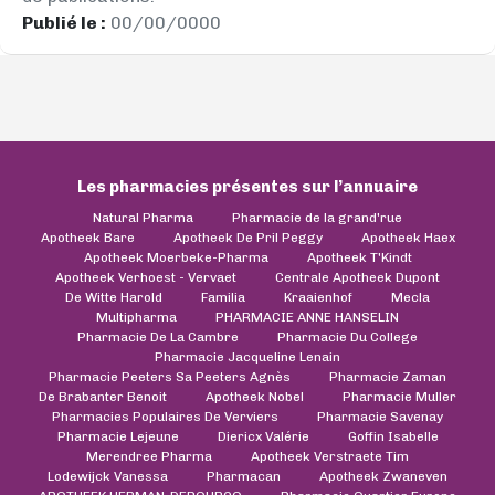
Publié le :
00/00/0000
Les pharmacies présentes sur l’annuaire
Natural Pharma
Pharmacie de la grand'rue
Apotheek Bare
Apotheek De Pril Peggy
Apotheek Haex
Apotheek Moerbeke-Pharma
Apotheek T'Kindt
Apotheek Verhoest - Vervaet
Centrale Apotheek Dupont
De Witte Harold
Familia
Kraaienhof
Mecla
Multipharma
PHARMACIE ANNE HANSELIN
Pharmacie De La Cambre
Pharmacie Du College
Pharmacie Jacqueline Lenain
Pharmacie Peeters Sa Peeters Agnès
Pharmacie Zaman
De Brabanter Benoit
Apotheek Nobel
Pharmacie Muller
Pharmacies Populaires De Verviers
Pharmacie Savenay
Pharmacie Lejeune
Diericx Valérie
Goffin Isabelle
Merendree Pharma
Apotheek Verstraete Tim
Lodewijck Vanessa
Pharmacan
Apotheek Zwaneven