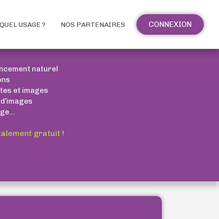
CONNEXION
QUEL USAGE ?
NOS PARTENAIRES
encement naturel
ons
xtes et images
 d’images
ge...
talement gratuit !