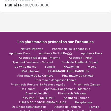
Publié le :
00/00/0000
Les pharmacies présentes sur l’annuaire
Natural Pharma
Pharmacie de la grand'rue
Apotheek Bare
Apotheek De Pril Peggy
Apotheek Haex
Apotheek Moerbeke-Pharma
Apotheek T'Kindt
Apotheek Verhoest - Vervaet
Centrale Apotheek Dupont
De Witte Harold
Familia
Kraaienhof
Mecla
Multipharma
PHARMACIE ANNE HANSELIN
Pharmacie De La Cambre
Pharmacie Du College
Pharmacie Jacqueline Lenain
Pharmacie Peeters Sa Peeters Agnès
Pharmacie Zaman
De L'ouest
Apotheek Haegemans - Mertens
Bondroit Kristien
Pharmacie Wissam
PHARMACIE DU BEMPT
Apotheek Jamees
PHARMACIE VIOPHARMA EUGIES
Hulspharma
De Lindeboom Apotheek
Apotheek Penders
Familia