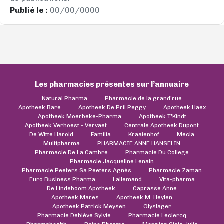
Publié le :
00/00/0000
Les pharmacies présentes sur l’annuaire
Natural Pharma
Pharmacie de la grand'rue
Apotheek Bare
Apotheek De Pril Peggy
Apotheek Haex
Apotheek Moerbeke-Pharma
Apotheek T'Kindt
Apotheek Verhoest - Vervaet
Centrale Apotheek Dupont
De Witte Harold
Familia
Kraaienhof
Mecla
Multipharma
PHARMACIE ANNE HANSELIN
Pharmacie De La Cambre
Pharmacie Du College
Pharmacie Jacqueline Lenain
Pharmacie Peeters Sa Peeters Agnès
Pharmacie Zaman
Euro Business Pharma
Lallemand
Vita-pharma
De Lindeboom Apotheek
Caprasse Anne
Apotheek Mares
Apotheek M. Heylen
Apotheek Patrick Meysen
Olyslager
Pharmacie Debiève Sylvie
Pharmacie Leclercq