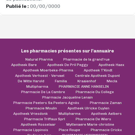
Publié le :
00/00/0000
Les pharmacies présentes sur l’annuaire
Natural Pharma
Pharmacie de la grand'rue
Apotheek Bare
Apotheek De Pril Peggy
Apotheek Haex
Apotheek Moerbeke-Pharma
Apotheek T'Kindt
Apotheek Verhoest - Vervaet
Centrale Apotheek Dupont
De Witte Harold
Familia
Kraaienhof
Mecla
Multipharma
PHARMACIE ANNE HANSELIN
Pharmacie De La Cambre
Pharmacie Du College
Pharmacie Jacqueline Lenain
Pharmacie Peeters Sa Peeters Agnès
Pharmacie Zaman
Pharmacie Moulin
Apotheek Ulricke Cuylen
Apotheek Vriesdonk
Multipharma
Apotheek Aelbers
Pharmacie Triffaux Sprl
Pharmacie De Wiers
Apotheek Rosselaar
Myttenaere Marie-christine
Pharmacie Lippinois
Place Roupe
Pharmacie Crickx