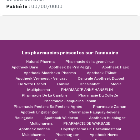
Publié le :
00/00/0000
Les pharmacies présentes sur l’annuaire
Natural Pharma
Pharmacie de la grand'rue
Apotheek Bare
Apotheek De Pril Peggy
Apotheek Haex
Apotheek Moerbeke-Pharma
Apotheek T'Kindt
Apotheek Verhoest - Vervaet
Centrale Apotheek Dupont
De Witte Harold
Familia
Kraaienhof
Mecla
Multipharma
PHARMACIE ANNE HANSELIN
Pharmacie De La Cambre
Pharmacie Du College
Pharmacie Jacqueline Lenain
Pharmacie Peeters Sa Peeters Agnès
Pharmacie Zaman
Apoteek Engsbergen
Pharmacie Pauquay-bovens
Bourgeois
Apotheek Wilderen
Apotheke Huebinger
Multipharma
PHARMACIE DE WARSAGE
Apotheek Vanhee
Lloydspharma Gr. Hazewindstraat
Multipharma
Pharmageer
Apotheek Herne