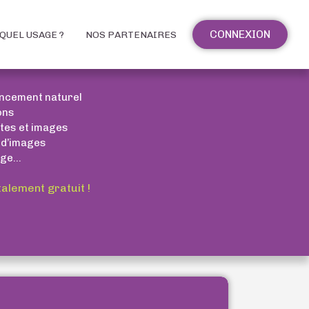
CONNEXION
QUEL USAGE ?
NOS PARTENAIRES
encement naturel
ons
xtes et images
 d’images
ge...
talement gratuit !