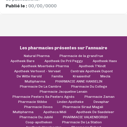
Publié le :
00/00/0000
Les pharmacies présentes sur l’annuaire
Natural Pharma
Pharmacie de la grand'rue
Apotheek Bare
Apotheek De Pril Peggy
Apotheek Haex
Apotheek Moerbeke-Pharma
Apotheek T'Kindt
Apotheek Verhoest - Vervaet
Centrale Apotheek Dupont
De Witte Harold
Familia
Kraaienhof
Mecla
Multipharma
PHARMACIE ANNE HANSELIN
Pharmacie De La Cambre
Pharmacie Du College
Pharmacie Jacqueline Lenain
Pharmacie Peeters Sa Peeters Agnès
Pharmacie Zaman
Pharmacie Stibbe
Linden Apotheke
Devaphar
Pharmacie Devos
Pharmacie Siraut Magali
Multipharma
Apotheca Midi
Apotheek De Saedeleer
Pharmacie Du Jubilé
PHARMACIE VALKENBORGH
Coop-apotheken
Pharmacie De La Station