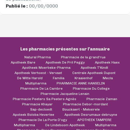
Publié le :
00/00/0000
Les pharmacies présentes sur l’annuaire
Natural Pharma
Pharmacie de la grand'rue
Apotheek Bare
Apotheek De Pril Peggy
Apotheek Haex
Apotheek Moerbeke-Pharma
Apotheek T'Kindt
Apotheek Verhoest - Vervaet
Centrale Apotheek Dupont
De Witte Harold
Familia
Kraaienhof
Mecla
Multipharma
PHARMACIE ANNE HANSELIN
Pharmacie De La Cambre
Pharmacie Du College
Pharmacie Jacqueline Lenain
Pharmacie Peeters Sa Peeters Agnès
Pharmacie Zaman
Pharmacie Khayar
Pharmacie Debor-mordant
Sap-decloedt
Bouckaert - Mekeirele
Apoteek Boloba Heverlee
Apotheek Desrumaux-debruyne
Pharmacie De La Porte D'ogy
APOTHEEK TAMPERE
Multipharma
De Lindeboom Apotheek
Multipharma