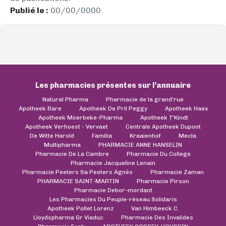
Publié le :
00/00/0000
Les pharmacies présentes sur l’annuaire
Natural Pharma
Pharmacie de la grand'rue
Apotheek Bare
Apotheek De Pril Peggy
Apotheek Haex
Apotheek Moerbeke-Pharma
Apotheek T'Kindt
Apotheek Verhoest - Vervaet
Centrale Apotheek Dupont
De Witte Harold
Familia
Kraaienhof
Mecla
Multipharma
PHARMACIE ANNE HANSELIN
Pharmacie De La Cambre
Pharmacie Du College
Pharmacie Jacqueline Lenain
Pharmacie Peeters Sa Peeters Agnès
Pharmacie Zaman
PHARMACIE SAINT-MARTIN
Pharmacie Pirson
Pharmacie Debor-mordant
Les Pharmacies Du Peuple-réseau Solidaris
Apotheek Pollet Lorenz
Van Himbeeck C.
Lloydspharma Gr Viaduc
Pharmacie Des Invalides