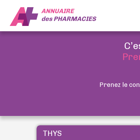
ANNUAIRE
des
PHARMACIES
C’e
Pre
Prenez le con
THYS