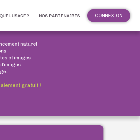
CONNEXION
QUEL USAGE ?
NOS PARTENAIRES
encement naturel
ons
xtes et images
 d’images
ge...
talement gratuit !