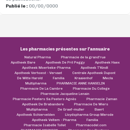
Publié le :
00/00/0000
Les pharmacies présentes sur l’annuaire
Natural Pharma
Pharmacie de la grand'rue
Apotheek Bare
Apotheek De Pril Peggy
Apotheek Haex
Apotheek Moerbeke-Pharma
Apotheek T'Kindt
Apotheek Verhoest - Vervaet
Centrale Apotheek Dupont
De Witte Harold
Familia
Kraaienhof
Mecla
Multipharma
PHARMACIE ANNE HANSELIN
Pharmacie De La Cambre
Pharmacie Du College
Pharmacie Jacqueline Lenain
Pharmacie Peeters Sa Peeters Agnès
Pharmacie Zaman
Apotheek De Brabandere
Pharmacie De Wiers
Multipharma
De Graef-muller
Baert
Apotheek Schiervelden
Lloydspharma Group Merode
Apotheek Veltem - Pharma
Familia
Pharmacie Isabelle Tollet
Pharmacodel.com