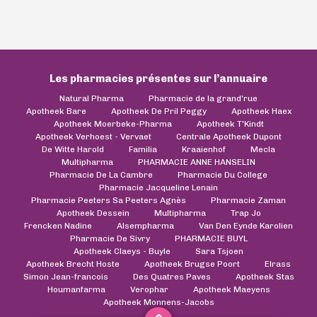
Les pharmacies présentes sur l’annuaire
Natural Pharma
Pharmacie de la grand'rue
Apotheek Bare
Apotheek De Pril Peggy
Apotheek Haex
Apotheek Moerbeke-Pharma
Apotheek T'Kindt
Apotheek Verhoest - Vervaet
Centrale Apotheek Dupont
De Witte Harold
Familia
Kraaienhof
Mecla
Multipharma
PHARMACIE ANNE HANSELIN
Pharmacie De La Cambre
Pharmacie Du College
Pharmacie Jacqueline Lenain
Pharmacie Peeters Sa Peeters Agnès
Pharmacie Zaman
Apotheek Dessein
Multipharma
Trap Jo
Frencken Nadine
Alsempharma
Van Den Eynde Karolien
Pharmacie De Sivry
PHARMACIE BUYL
Apotheek Claeys - Buyle
Sara Tsjoen
Apotheek Brecht Hoste
Apotheek Brugse Poort
Elrass
Simon Jean-francois
Des Quatres Paves
Apotheek Stas
Houmanfarma
Verophar
Apotheek Maeyens
Apotheek Monnens-Jacobs