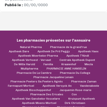
Publié le :
00/00/0000
Les pharmacies présentes sur l’annuaire
Natural Pharma
Pharmacie de la grand'rue
Apotheek Bare
Apotheek De Pril Peggy
Apotheek Haex
Apotheek Moerbeke-Pharma
Apotheek T'Kindt
Apotheek Verhoest - Vervaet
Centrale Apotheek Dupont
De Witte Harold
Familia
Kraaienhof
Mecla
Multipharma
PHARMACIE ANNE HANSELIN
Pharmacie De La Cambre
Pharmacie Du College
Pharmacie Jacqueline Lenain
Pharmacie Peeters Sa Peeters Agnès
Pharmacie Zaman
Farmapunt Mortsel
Apotheek Versyck An
Vandenabeele
Apotheek Bisschoppenhof
Jacquemin Rose-marie
Pharmacie Des Ericales
Cox
Apotheek Van Gansbeke-Vosselare
Kruispunt Apotheek
Apotheek Moens Mortsel
Dirk Christiaen